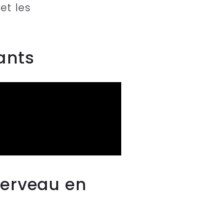
et les
ants
cerveau en