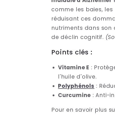
maladie d'Alzheimer 
comme les baies, les 
réduisant ces dommage
nutriments dans son a
de déclin cognitif.
(So
Points clés :
Vitamine E
: Protèg
l'huile d'olive.
Polyphénols
: Réduc
Curcumine
: Anti-i
Pour en savoir plus s