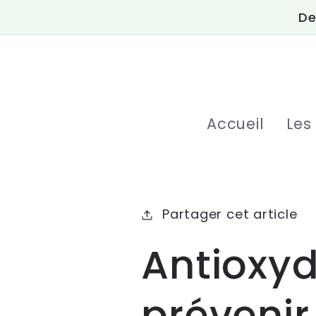
et
De
passer
au
contenu
Accueil
Les
Partager cet article
Antioxyd
prévenir