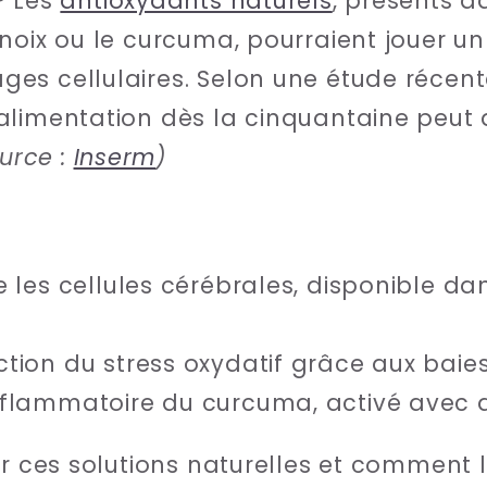
?
Les
antioxydants naturels
, présents d
noix ou le curcuma, pourraient jouer un
s cellulaires. Selon une étude récente
limentation dès la cinquantaine peut d
urce :
Inserm
)
e les cellules cérébrales, disponible d
tion du stress oxydatif grâce aux baies
nflammatoire du curcuma, activé avec d
ur ces solutions naturelles et comment l