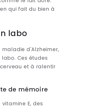
omme le lait doré.
en qui fait du bien à
en labo
a maladie d'Alzheimer,
 labo. Ces études
erveau et à ralentir
erte de mémoire
 vitamine E, des