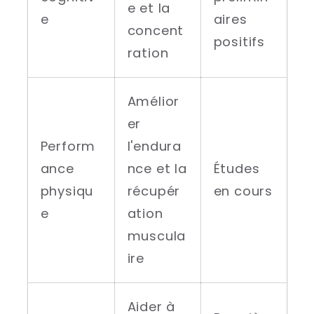
e et la
e
aires
concent
positifs
ration
Amélior
er
Perform
l'endura
ance
nce et la
Études
physiqu
récupér
en cours
e
ation
muscula
ire
Aider à