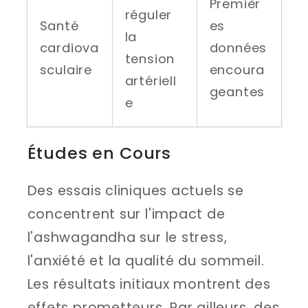
Premièr
réguler
Santé
es
la
cardiova
données
tension
sculaire
encoura
artériell
geantes
e
Études en Cours
Des essais cliniques actuels se
concentrent sur l'impact de
l'ashwagandha sur le stress,
l'anxiété et la qualité du sommeil.
Les résultats initiaux montrent des
effets prometteurs. Par ailleurs, des