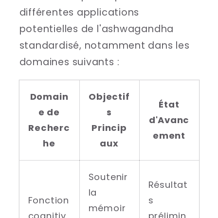
différentes applications
potentielles de l'ashwagandha
standardisé, notamment dans les
domaines suivants :
Domain
Objectif
État
e de
s
d'Avanc
Recherc
Princip
ement
he
aux
Soutenir
Résultat
la
Fonction
s
mémoir
cognitiv
prélimin