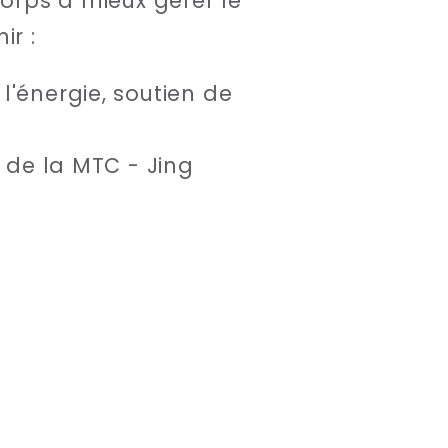
corps à mieux gérer le
ir :
l'énergie, soutien de
s de la MTC - Jing