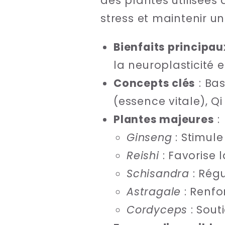
des plantes utilisées
stress et maintenir un 
Bienfaits principau
la neuroplasticité et
Concepts clés
: Bas
(essence vitale), Qi
Plantes majeures
:
Ginseng
: Stimule
Reishi
: Favorise 
Schisandra
: Régu
Astragale
: Renfor
Cordyceps
: Souti