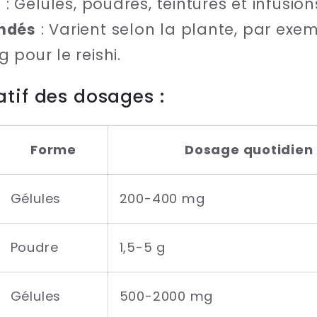
s
: Gélules, poudres, teintures et infusion
ndés
: Varient selon la plante, par ex
g pour le reishi.
tif des dosages :
Forme
Dosage quotidie
Gélules
200-400 mg
Poudre
1,5-5 g
Gélules
500-2000 mg