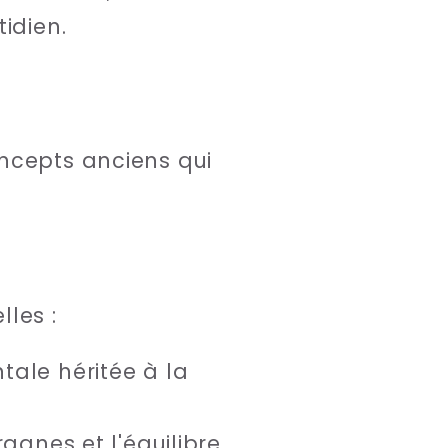
idien.
ncepts anciens qui
lles :
tale héritée à la
rganes et l'équilibre