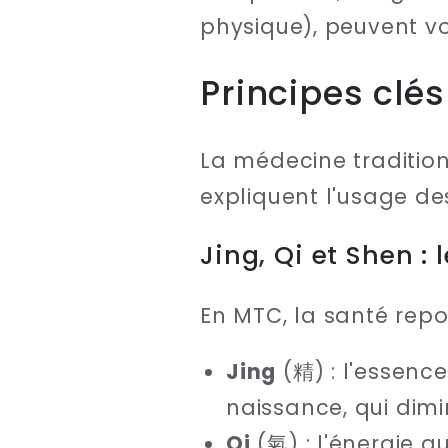
physique), peuvent vo
Principes clé
La médecine tradition
expliquent l'usage d
Jing, Qi et Shen : l
En MTC, la santé repose
Jing
(精) : l'essence
naissance, qui dim
Qi
(氣) : l'énergie q