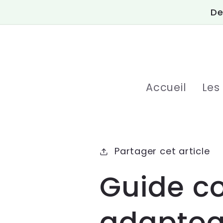
et
De
passer
au
contenu
Accueil
Les
Partager cet article
Guide c
adaptog