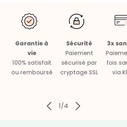
Garantie à
Sécurité
3x san
vie
Paiement
Paieme
100% satisfait
sécurisé par
fois sa
ou remboursé
cryptage SSL
via K
de
1
/
4