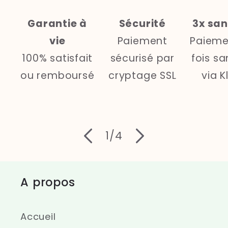
Garantie à
Sécurité
3x san
vie
Paiement
Paieme
100% satisfait
sécurisé par
fois sa
ou remboursé
cryptage SSL
via K
de
1
/
4
A propos
Accueil