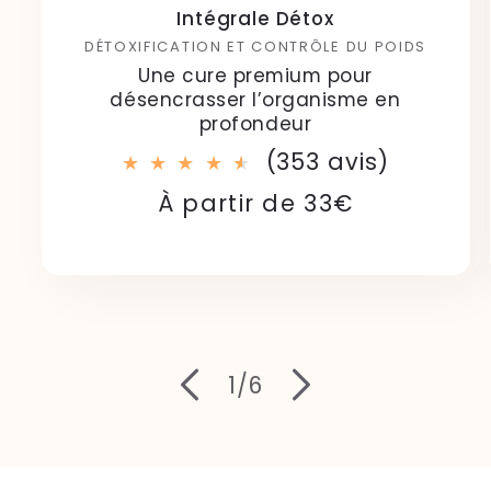
Intégrale Détox
DÉTOXIFICATION ET CONTRÔLE DU POIDS
Une cure premium pour
désencrasser l’organisme en
profondeur
353
(353 avis)
total
Prix
Prix
À partir de 33€
des
habituel
soldé
critique
de
1
/
6