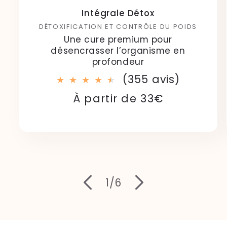
Intégrale Détox
DÉTOXIFICATION ET CONTRÔLE DU POIDS
Une cure premium pour
désencrasser l’organisme en
profondeur
355
(355 avis)
total
Prix
Prix
À partir de 33€
des
habituel
soldé
critique
de
1
/
6