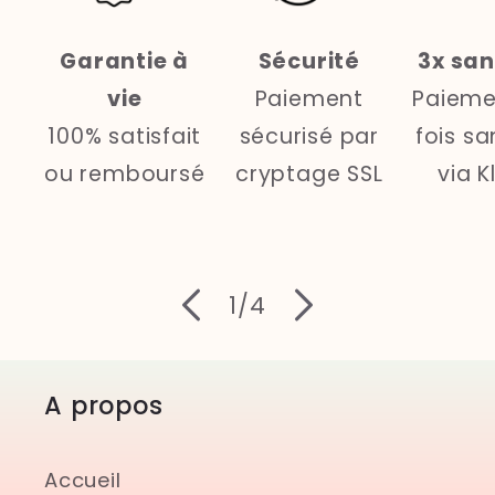
Garantie à
Sécurité
3x san
vie
Paiement
Paieme
100% satisfait
sécurisé par
fois sa
ou remboursé
cryptage SSL
via K
de
1
/
4
A propos
Accueil