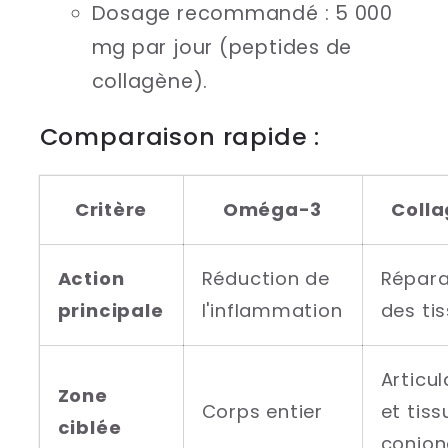
Dosage recommandé : 5 000
mg par jour (peptides de
collagène).
Comparaison rapide :
Critère
Oméga-3
Coll
Action
Réduction de
Répara
principale
l'inflammation
des ti
Articul
Zone
Corps entier
et tiss
ciblée
conjon