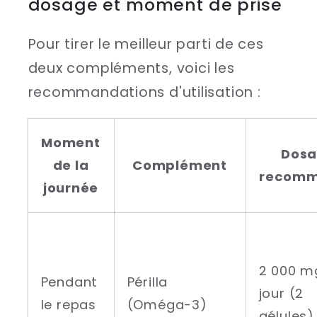
dosage et moment de prise
Pour tirer le meilleur parti de ces
deux compléments, voici les
recommandations d'utilisation :
Moment
Dos
de la
Complément
recom
journée
2 000 m
Pendant
Périlla
jour (2
le repas
(Oméga-3)
gélules)