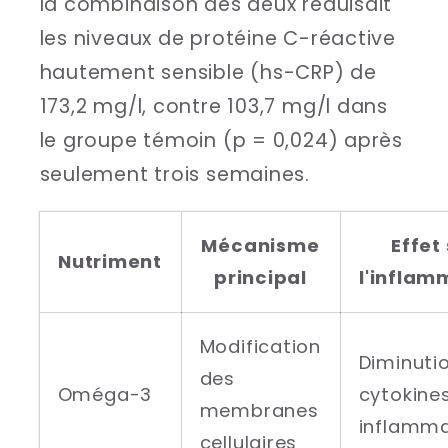
la combinaison des deux réduisait
les niveaux de protéine C-réactive
hautement sensible (hs-CRP) de
173,2 mg/l, contre 103,7 mg/l dans
le groupe témoin (p = 0,024) après
seulement trois semaines.
Mécanisme
Effet
Nutriment
principal
l'inflam
Modification
Diminuti
des
Oméga-3
cytokine
membranes
inflamma
cellulaires