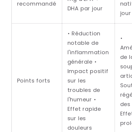
recommandé
nati
DHA par jour
jour
• Réduction
•
notable de
Amé
l'inflammation
de l
générale •
sou
Impact positif
arti
Points forts
sur les
Sout
troubles de
rég
l'humeur •
des 
Effet rapide
Effe
sur les
pro
douleurs