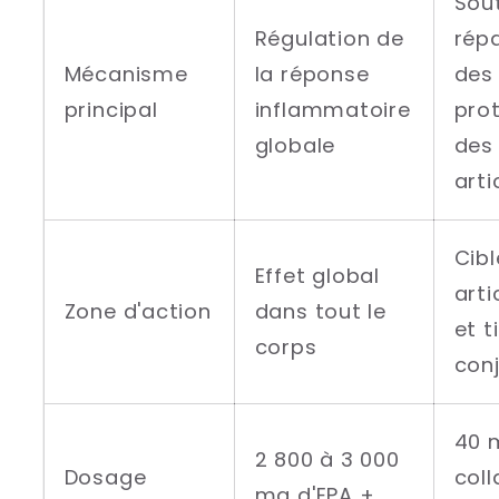
Sout
Régulation de
rép
Mécanisme
la réponse
des 
principal
inflammatoire
pro
globale
des
arti
Cibl
Effet global
arti
Zone d'action
dans tout le
et t
corps
conj
40 
2 800 à 3 000
Dosage
col
mg d'EPA +