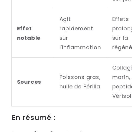
Agit
Effets
Effet
rapidement
prolon
notable
sur
sur la
l'inflammation
régéné
Collag
Poissons gras,
marin,
Sources
huile de Périlla
peptid
Vérisol
En résumé :