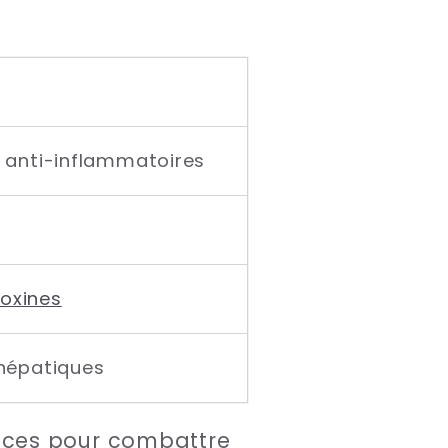
s anti-inflammatoires
toxines
 hépatiques
icaces pour combattre