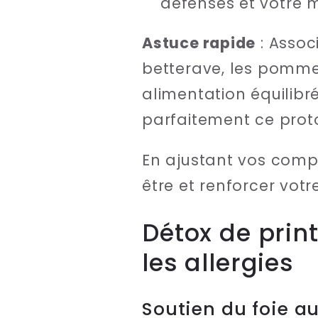
défenses et votre 
Astuce rapide
: Assoc
betterave, les pommes
alimentation équilibr
parfaitement ce prot
En ajustant vos comp
être et renforcer votr
Détox de prin
les allergies
Soutien du foie a