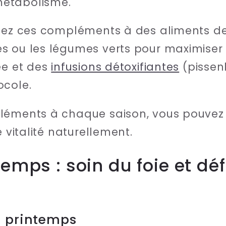
métabolisme.
iez ces compléments à des aliments d
 ou les légumes verts pour maximiser l
ée et des
infusions détoxifiantes
(pissenl
ocole.
léments à chaque saison, vous pouvez 
e vitalité naturellement.
temps : soin du foie et dé
u printemps