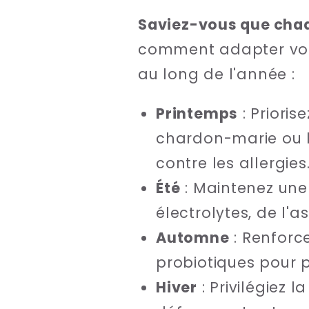
Saviez-vous que chaq
comment adapter v
au long de l'année :
Printemps
: Prioris
chardon-marie ou l
contre les allergies
Été
: Maintenez une
électrolytes, de l'
Automne
: Renforc
probiotiques pour p
Hiver
: Privilégiez 