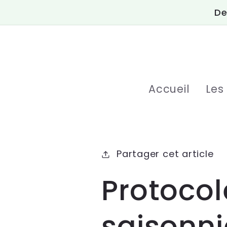
et
De
passer
au
contenu
Accueil
Les
Partager cet article
Protocol
saisonni