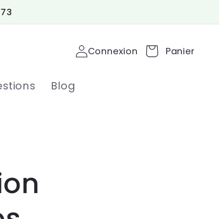
 73
Connexion
Panier
stions
Blog
ion
os