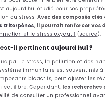
ans pour soutenir le bien-être général
st aujourd'hui étudié pour ses propriété
tion du stress.
Avec des composés clés
s triterpènes
, il pourrait renforcer vos
ammation et le stress oxydatif
(
source
).
 est-il pertinent aujourd'hui ?
par le stress, la pollution et des hab
 système immunitaire est souvent mis à
omposants bioactifs, peut ajuster les r
un équilibre. Cependant,
les recherches 
seillé de consulter un professionnel ava