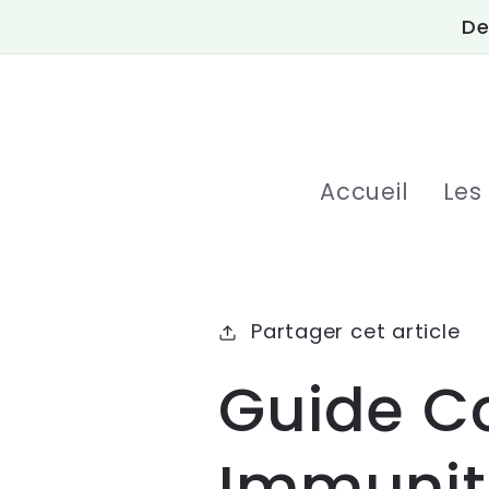
et
De
passer
au
contenu
Accueil
Les
Partager cet article
Guide Co
Immunit