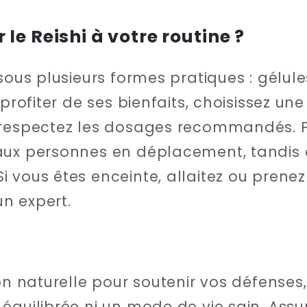
e Reishi à votre routine ?
sous plusieurs formes pratiques : gélule
 profiter de ses bienfaits, choisissez u
 respectez les dosages recommandés. P
aux personnes en déplacement, tandis q
i vous êtes enceinte, allaitez ou pren
n expert.
ion naturelle pour soutenir vos défenses
équilibrée ni un mode de vie sain. Assu