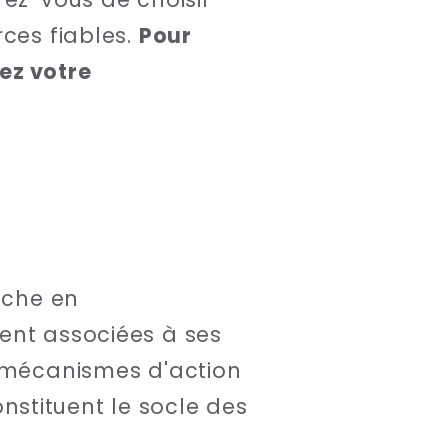
rces fiables.
Pour
tez votre
iche en
ent associées à ses
s mécanismes d'action
stituent le socle des