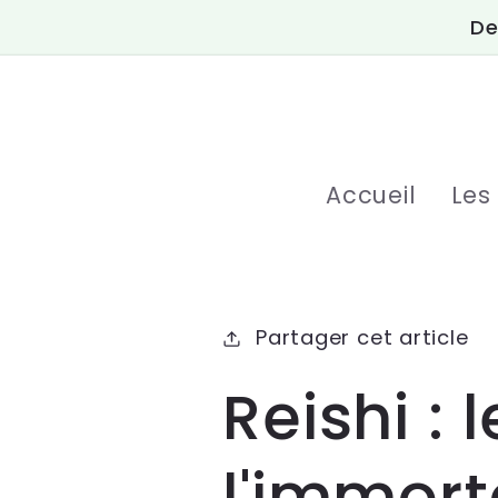
et
De
passer
au
contenu
Accueil
Les
Partager cet article
Reishi :
l'immort