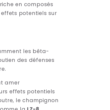
t riche en composés
effets potentiels sur
tamment les bêta-
outien des défenses
re.
ût amer
rs effets potentiels
 outre, le champignon
, comme la
LZ-8
,