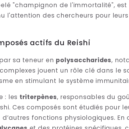
pelé "champignon de l'immortalité", es
nu l'attention des chercheurs pour leurs 
mposés actifs du Reishi
e par sa teneur en
polysaccharides
, no
complexes jouent un rôle clé dans le s
isme en stimulant le système immunitai
 : les
triterpènes
, responsables du go
ishi. Ces composés sont étudiés pour leu
et d’autres fonctions physiologiques. En
glycanes
et des protéines spécifiques