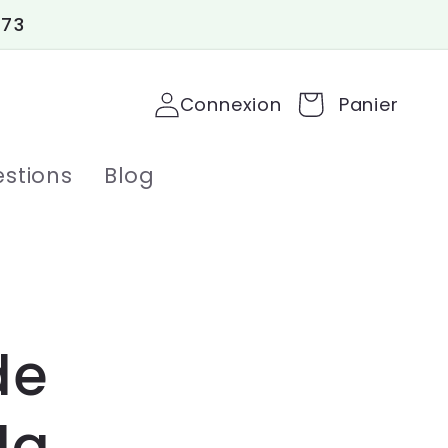
 73
Connexion
Panier
stions
Blog
de
la