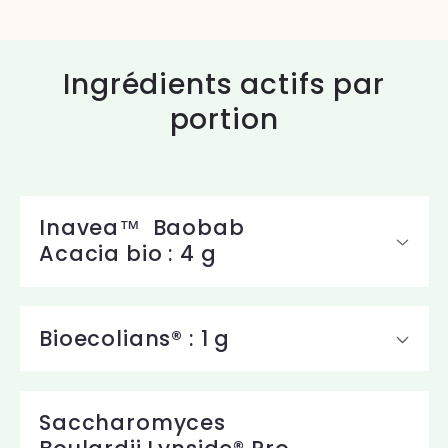
Ingrédients actifs par
portion
Inavea™ Baobab
Acacia bio : 4 g
Bioecolians® : 1 g
Saccharomyces