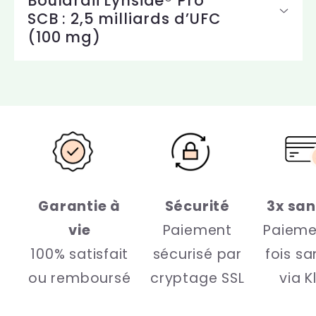
Boulardii Lynside® Pro
SCB : 2,5 milliards d’UFC
(100 mg)
Garantie à
Sécurité
3x san
vie
Paiement
Paieme
100% satisfait
sécurisé par
fois sa
ou remboursé
cryptage SSL
via K