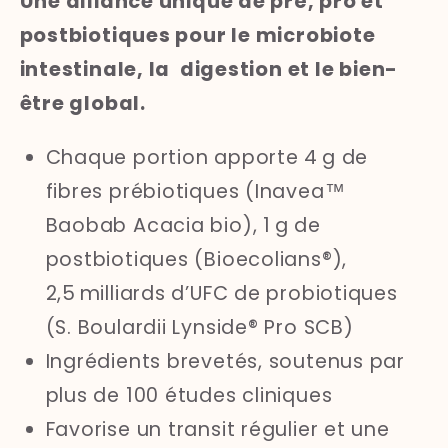
Une alliance unique de pré, pro et
postbiotiques pour le microbiote
intestinale, la digestion et le bien-
être global.
Chaque portion apporte 4 g de
fibres prébiotiques (Inavea™
Baobab Acacia bio), 1 g de
postbiotiques (Bioecolians
®
),
2,5 milliards d’UFC de probiotiques
(
S. Boulardii
Lynside
®
Pro SCB)
Ingrédients brevetés, soutenus par
plus de 100 études cliniques
Favorise un transit régulier et une