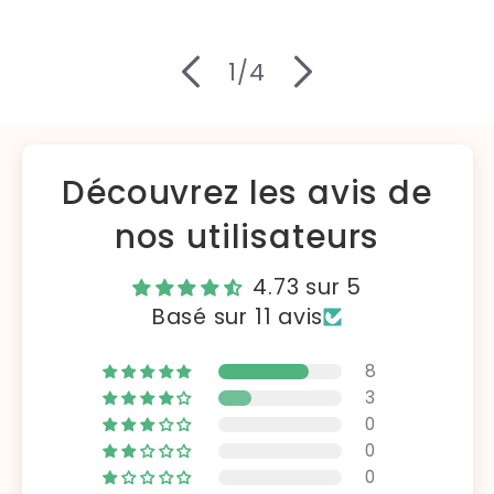
de
1
/
4
Découvrez les avis de
nos utilisateurs
4.73 sur 5
Basé sur 11 avis
8
3
0
0
0