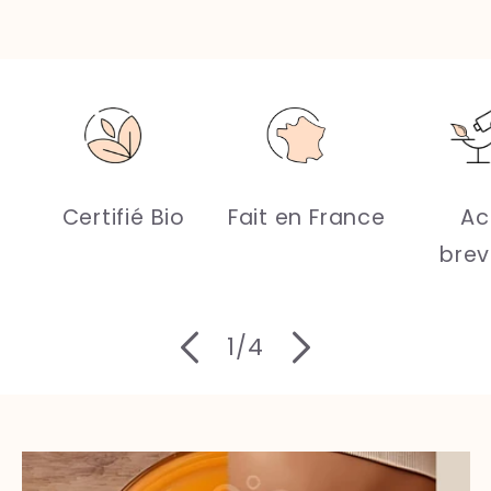
Certifié Bio
Fait en France
Act
brev
de
1
/
4