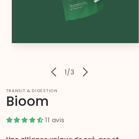
Ouvrir
le
média
1
dans
une
de
1
/
3
fenêtre
modale
TRANSIT & DIGESTION
Bioom
11 avis