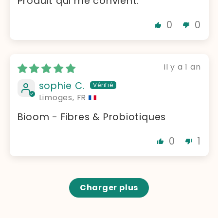
Produit qui me convient.
0
0
il y a 1 an
sophie C.
Limoges, FR
Bioom - Fibres & Probiotiques
0
1
Charger plus