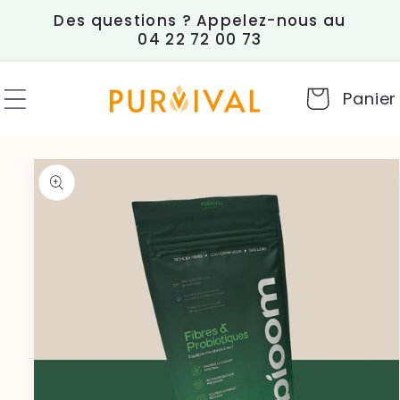
et
Des questions ? Appelez-nous au
passer
04 22 72 00 73
au
contenu
Panier
Passer aux
informations
produits