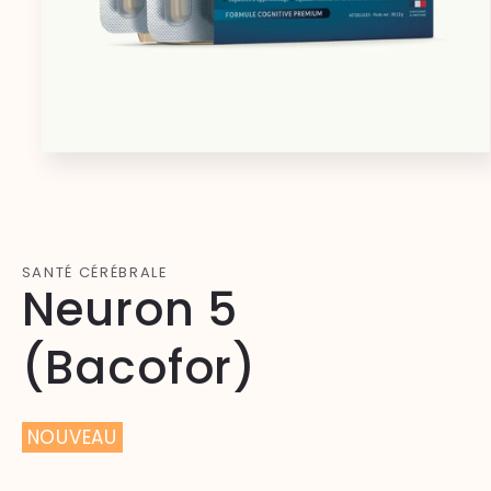
Ouvrir
le
média
1
dans
une
fenêtre
SANTÉ CÉRÉBRALE
modale
Neuron 5
(Bacofor)
NOUVEAU