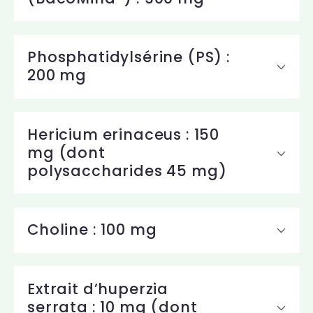
t
e
Phosphatidylsérine (PS) :
n
200 mg
u
r
Hericium erinaceus : 150
é
mg (dont
d
polysaccharides 45 mg)
u
c
Choline : 100 mg
t
i
b
Extrait d’huperzia
serrata : 10 mg (dont