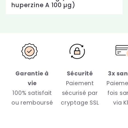
l
huperzine A 100 µg)
e
Garantie à
Sécurité
3x san
vie
Paiement
Paieme
100% satisfait
sécurisé par
fois sa
ou remboursé
cryptage SSL
via K