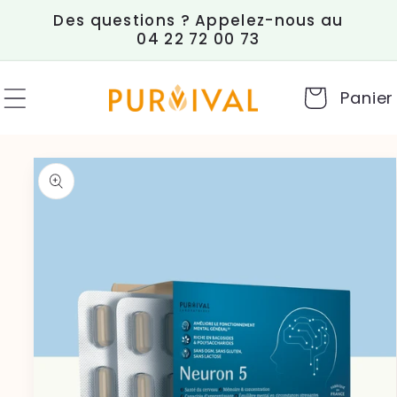
et
Des questions ? Appelez-nous au
passer
04 22 72 00 73
au
contenu
Panier
Passer aux
informations
produits