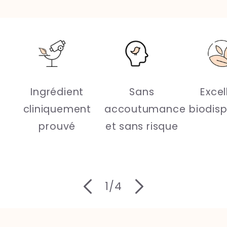
Ingrédient
Sans
Excel
cliniquement
accoutumance
biodisp
prouvé
et sans risque
de
1
/
4