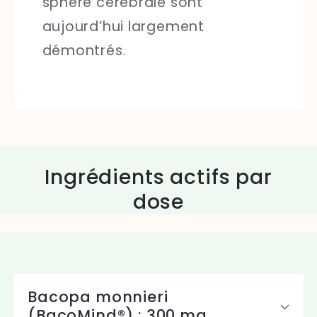
sphère cérébrale sont
aujourd’hui largement
démontrés.
Ingrédients actifs par
dose
C
o
Bacopa monnieri
n
(BacoMind®) : 300 mg