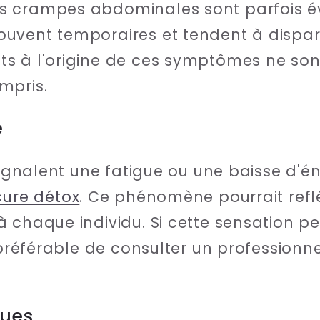
s crampes abdominales sont parfois é
vent temporaires et tendent à disparaî
s à l'origine de ces symptômes ne sont
mpris.
e
signalent une fatigue ou une baisse d'é
cure détox
. Ce phénomène pourrait refl
 chaque individu. Si cette sensation pe
t préférable de consulter un professionn
ques