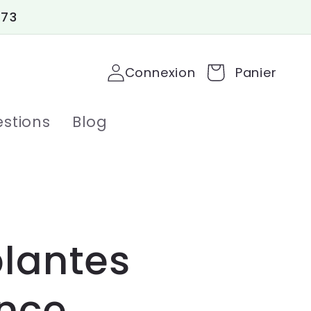
 73
Connexion
Panier
stions
Blog
plantes
ence