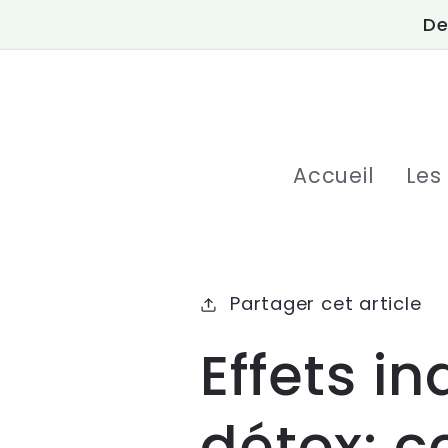
et
De
passer
au
contenu
Accueil
Les
Partager cet article
Effets i
détox: c