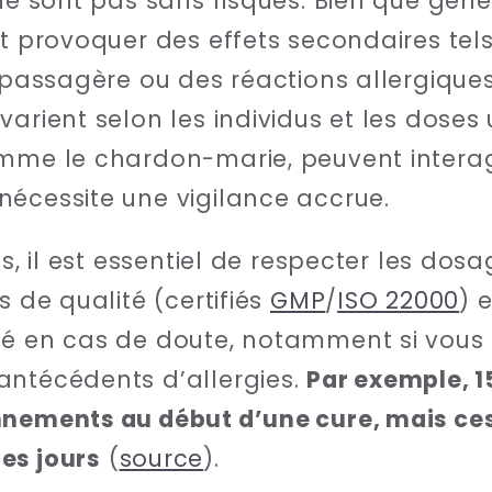
 ne sont pas sans risques. Bien que gén
nt provoquer des effets secondaires tel
e passagère ou des réactions allergiqu
arient selon les individus et les doses u
omme le chardon-marie, peuvent intera
nécessite une vigilance accrue.
ues, il est essentiel de respecter les d
s de qualité (certifiés
GMP
/
ISO 22000
) 
té en cas de doute, notamment si vous 
antécédents d’allergies.
Par exemple, 1
nnements au début d’une cure, mais ces
es jours
(
source
).