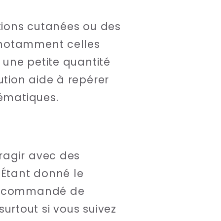
ptions cutanées ou des
 notamment celles
une petite quantité
tion aide à repérer
lématiques.
ragir avec des
Étant donné le
t recommandé de
rtout si vous suivez