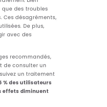
éralement bien
s que des troubles
es. Ces désagréments,
tilisées. De plus,
gir avec des
osages recommandés,
et de consulter un
suivez un traitement
5 % des utilisateurs
 effets diminuent