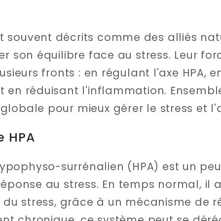
 souvent décrits comme des alliés natu
r son équilibre face au stress. Leur for
usieurs fronts : en régulant l'axe HPA, 
 en réduisant l'inflammation. Ensemble
lobale pour mieux gérer le stress et l'a
xe HPA
ypophyso-surrénalien (HPA) est un pe
réponse au stress. En temps normal, il 
e du stress, grâce à un mécanisme de r
ient chronique, ce système peut se déré