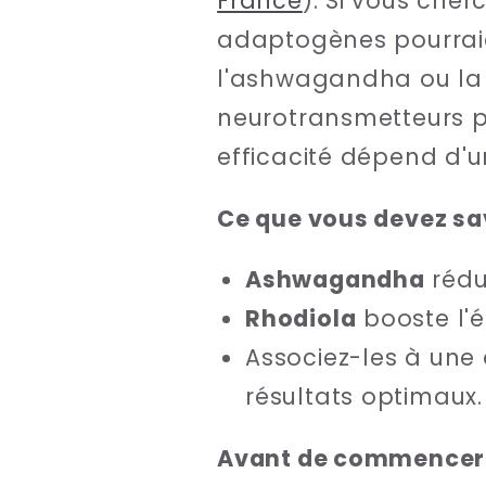
France
). Si vous cher
adaptogènes pourraie
l'ashwagandha ou la r
neurotransmetteurs po
efficacité dépend d'u
Ce que vous devez sav
Ashwagandha
rédui
Rhodiola
booste l'é
Associez-les à une 
résultats optimaux.
Avant de commencer 