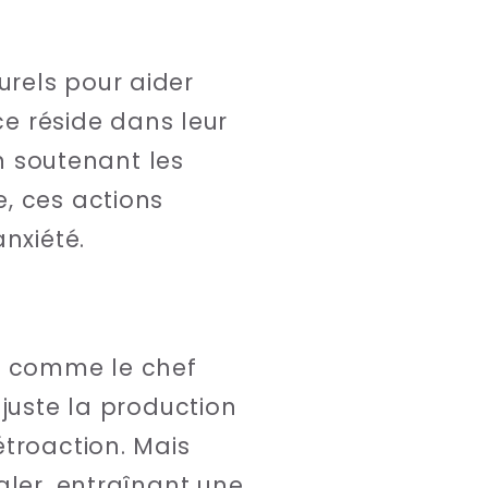
rels pour aider
ce réside dans leur
en soutenant les
, ces actions
nxiété.
u comme le chef
ajuste la production
étroaction. Mais
gler, entraînant une