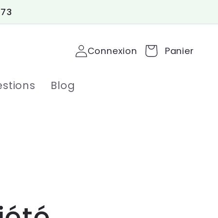
 73
Connexion
Panier
stions
Blog
iété