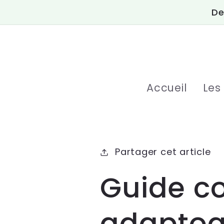
et
De
passer
au
contenu
Accueil
Les
Partager cet article
Guide c
adaptogè