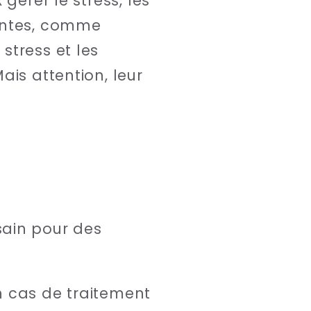
gérer le stress, les
lantes, comme
stress et les
ais attention, leur
sain pour des
n cas de traitement