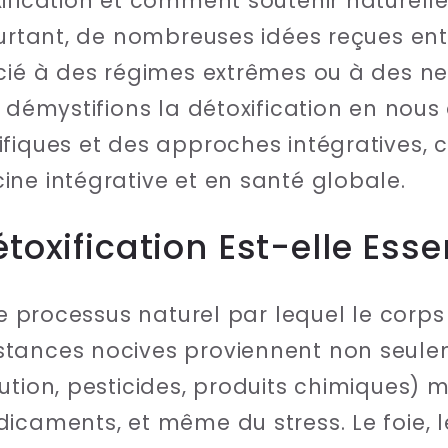
xification et comment soutenir naturel
ourtant, de nombreuses idées reçues en
cié à des régimes extrêmes ou à des ne
s démystifions la détoxification en nou
ifiques et des approches intégratives,
ne intégrative et en santé globale.
toxification Est-elle Essen
le processus naturel par lequel le corps
stances nocives proviennent non seul
ution, pesticides, produits chimiques) m
icaments, et même du stress. Le foie, l