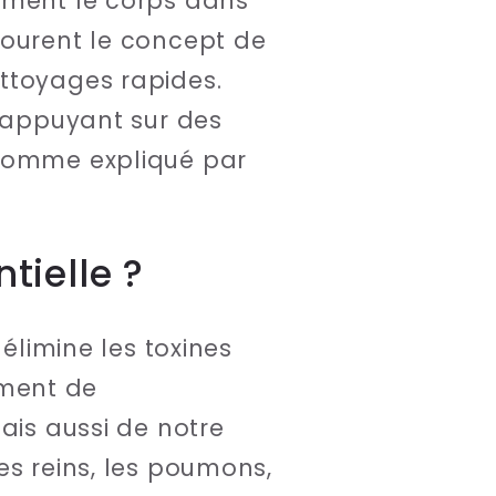
lement le corps dans
tourent le concept de
ttoyages rapides.
s appuyant sur des
 comme expliqué par
tielle ?
 élimine les toxines
ement de
ais aussi de notre
es reins, les poumons,