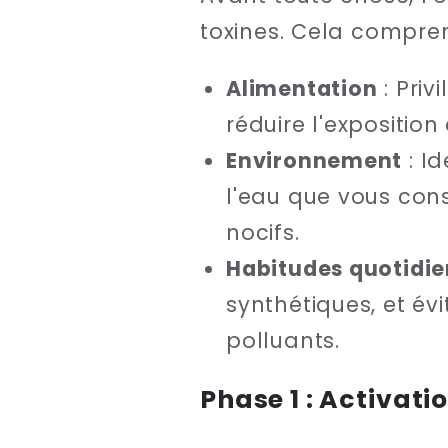
toxines. Cela compren
Alimentation
: Priv
réduire l'exposition
Environnement
: I
l'eau que vous con
nocifs.
Habitudes quotidi
synthétiques, et év
polluants.
Phase 1 : Activati