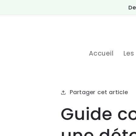
et
De
passer
au
contenu
Accueil
Les
Partager cet article
Guide co
une déto