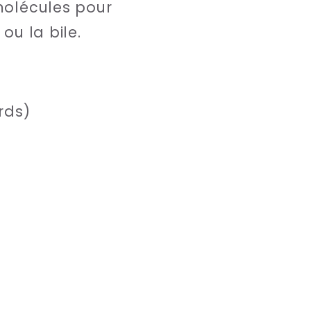
 molécules pour
ou la bile.
rds)