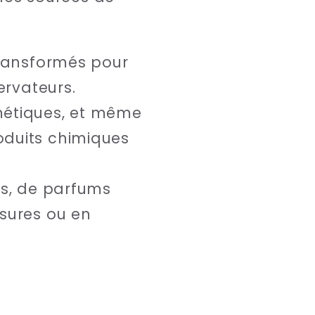
 transformés pour
ervateurs.
smétiques, et même
oduits chimiques
ues, de parfums
ssures ou en