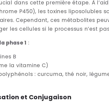
crucial dans cette première étape. À l’a
rome P450), les toxines liposolubles s
aires. Cependant, ces métabolites peuv
r les cellules si le processus n’est pa
la phase 1
:
ines B
me la vitamine C)
polyphénols : curcuma, thé noir, légumes
isation et Conjugaison