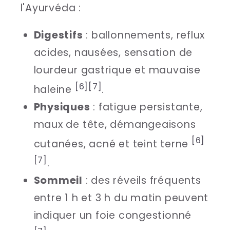
l'Ayurvéda :
Digestifs
: ballonnements, reflux
acides, nausées, sensation de
lourdeur gastrique et mauvaise
[6]
[7]
haleine
.
Physiques
: fatigue persistante,
maux de tête, démangeaisons
[6]
cutanées, acné et teint terne
[7]
.
Sommeil
: des réveils fréquents
entre 1 h et 3 h du matin peuvent
indiquer un foie congestionné