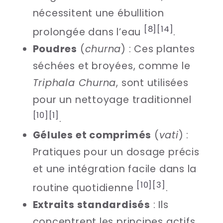
nécessitent une ébullition
[8]
[14]
prolongée dans l’eau
.
Poudres
(
churna
) : Ces plantes
séchées et broyées, comme le
Triphala Churna
, sont utilisées
pour un nettoyage traditionnel
[10]
[1]
.
Gélules et comprimés
(
vati
) :
Pratiques pour un dosage précis
et une intégration facile dans la
[10]
[3]
routine quotidienne
.
Extraits standardisés
: Ils
concentrent les principes actifs,