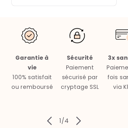
Garantie à
Sécurité
3x san
vie
Paiement
Paieme
100% satisfait
sécurisé par
fois sa
ou remboursé
cryptage SSL
via K
de
1
/
4