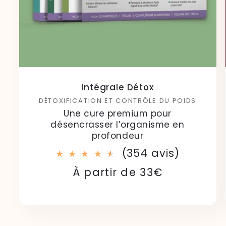
Intégrale Détox
DÉTOXIFICATION ET CONTRÔLE DU POIDS
Une cure premium pour
désencrasser l’organisme en
profondeur
354
(354 avis)
total
Prix
Prix
À partir de 33€
des
habituel
soldé
critique