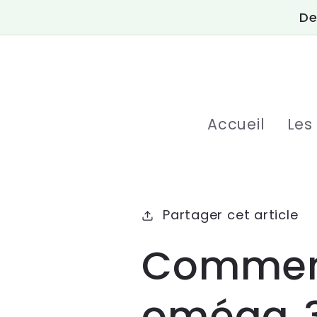
et
De
passer
au
contenu
Accueil
Les
Partager cet article
Comment
oméga‑3