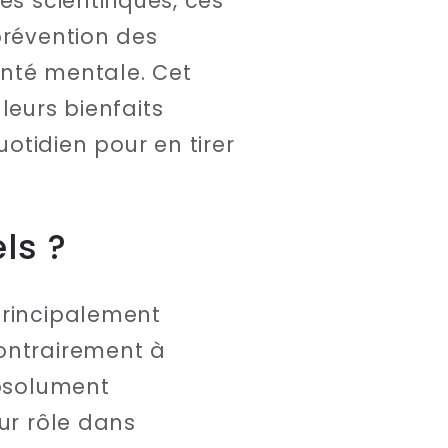
s scientifiques, ces
prévention des
anté mentale. Cet
leurs bienfaits
otidien pour en tirer
ls ?
principalement
Contrairement à
absolument
ur rôle dans