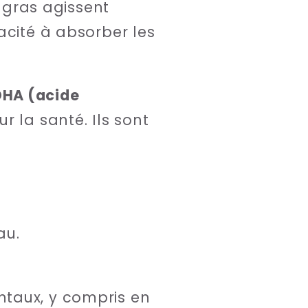
s gras agissent
acité à absorber les
DHA (acide
ur la santé. Ils sont
au.
ntaux, y compris en