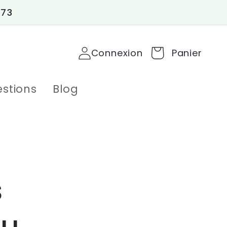
 73
Connexion
Panier
stions
Blog
s
au