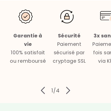
Garantie à
Sécurité
3x san
vie
Paiement
Paieme
100% satisfait
sécurisé par
fois sa
ou remboursé
cryptage SSL
via K
de
1
/
4