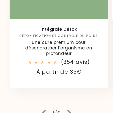
Intégrale Détox
DÉTOXIFICATION ET CONTRÔLE DU POIDS
Une cure premium pour
désencrasser l’organisme en
profondeur
354
(354 avis)
total
Prix
Prix
À partir de 33€
des
habituel
soldé
critique