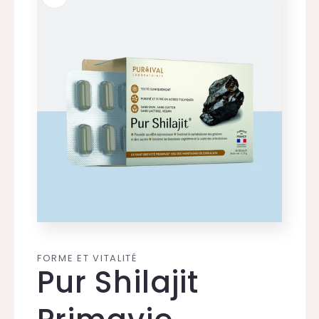
produits
Ouvrir
le
média
FORME ET VITALITÉ
1
Pur Shilajit
dans
une
fenêtre
modale