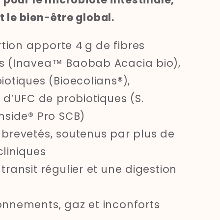
t le bien-être global.
ion apporte 4 g de fibres
es (Inavea™ Baobab Acacia bio),
biotiques (Bioecolians
®
),
s d’UFC de probiotiques (
S.
nside
®
Pro SCB)
 brevetés, soutenus par plus de
cliniques
transit régulier et une digestion
onnements, gaz et inconforts