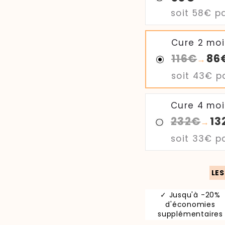
soit
58€
pa
Cure 2 moi
116€
86
→
soit
43€
pa
Cure 4 moi
232€
13
→
soit
33€
pa
LE
✓ Jusqu'à -20%
d'économies
supplémentaires