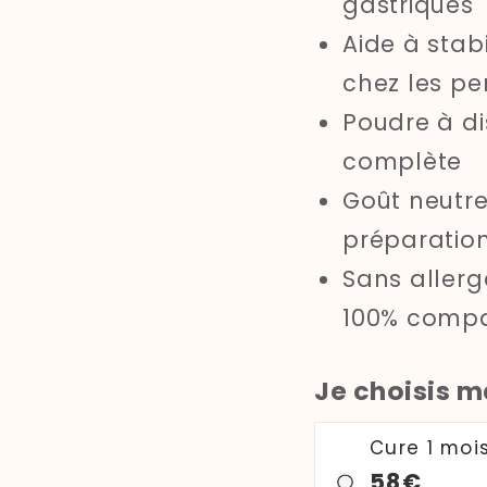
gastriques
Aide à stabi
chez les pe
Poudre à di
complète
Goût neutre
préparatio
Sans allerg
100% compa
Je choisis m
Cure 1 mois
58€