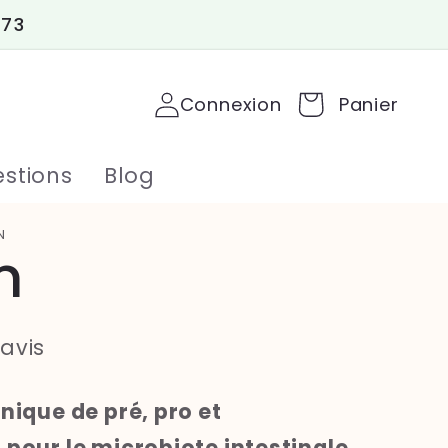
 73
Connexion
Panier
stions
Blog
N
m
 avis
nique de pré, pro et
 pour le microbiote intestinale,