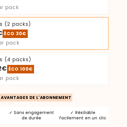
r pack
s (2 packs)
€
ÉCO 30€
r pack
s (4 packs)
2€
ÉCO 100€
r pack
S AVANTAGES DE L'ABONNEMENT
✓ Sans engagement
✓ Résiliable
de durée
facilement en un clic