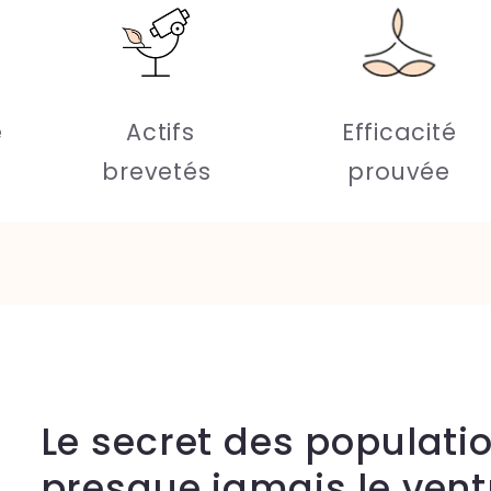
e
Actifs
Efficacité
brevetés
prouvée
Le secret des populatio
presque jamais le vent