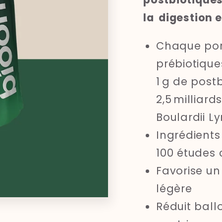
la digestion e
Chaque port
prébiotiqu
1 g de post
2,5 milliard
Boulardii
Ly
Ingrédients
100 études 
Favorise un 
légère
Réduit ball