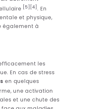
[5]
[4]
ellulaire
. En
entale et physique,
e également à
efficacement les
gue. En cas de stress
is
en quelques
erme, une activation
ales et une chute des
é face aux maladies.