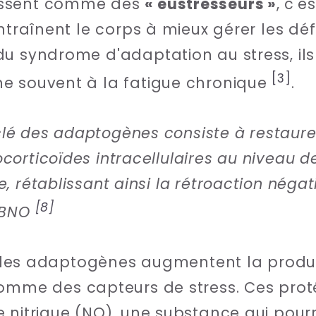
issent comme des
« eustresseurs »
, c'
ntraînent le corps à mieux gérer les déf
u syndrome d'adaptation au stress, ils
[3]
e souvent à la fatigue chronique
.
é des adaptogènes consiste à restaurer 
corticoïdes intracellulaires au niveau 
, rétablissant ainsi la rétroaction négati
[8]
FABNO
re, les adaptogènes augmentent la prod
 comme des capteurs de stress. Ces pro
 nitrique (NO), une substance qui pour