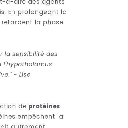
est-à-dire des agents
is. En prolongeant la
 retardent la phase
la sensibilité des
de l'hypothalamus
ve." - Lise
uction de
protéines
téines empêchent la
rait autrement