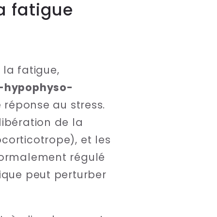
 fatigue
a fatigue,
-hypophyso-
e réponse au stress.
ibération de la
orticotrope), et les
 normalement régulé
ique peut perturber