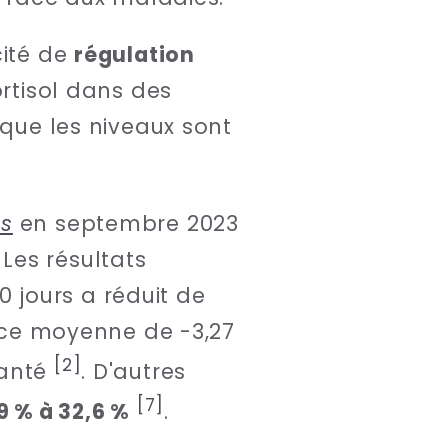
cité de
régulation
ortisol dans des
sque les niveaux sont
ds
en septembre 2023
Les résultats
 jours a réduit de
ence moyenne de -3,27
[2]
santé
. D'autres
[7]
9 % à 32,6 %
.