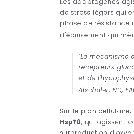
Les adaptogènes ag
de stress légers qui e
phase de résistance d
d'épuisement qui mèn
"Le mécanisme cl
récepteurs gluco
et de l'hypophyse
Alschuler, ND, 
Sur le plan cellulai
Hsp70
, qui agissent
surproduction d'oxyde