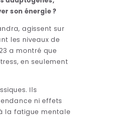
ées adaptogènes,
ver son énergie ?
ndra, agissent sur
nt les niveaux de
2023 a montré que
stress, en seulement
siques. Ils
pendance ni effets
à la fatigue mentale