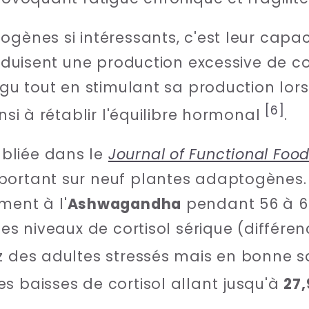
ogènes si intéressants, c'est leur capa
 réduisent une production excessive de c
aigu tout en stimulant sa production lor
[6]
insi à rétablir l'équilibre hormonal
.
bliée dans le
Journal of Functional Foo
portant sur neuf plantes adaptogènes. 
ment à l'
Ashwagandha
pendant 56 à 60
 les niveaux de cortisol sérique (différ
ez des adultes stressés mais en bonne 
s baisses de cortisol allant jusqu'à
27,