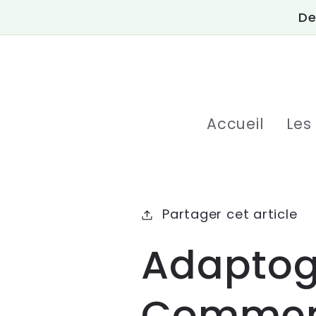
et
De
passer
au
contenu
Accueil
Les
Partager cet article
Adaptogè
Commen