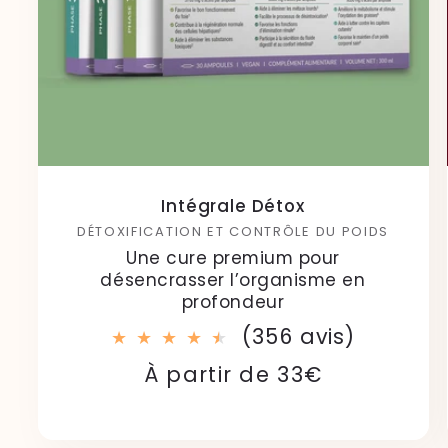
Intégrale Détox
DÉTOXIFICATION ET CONTRÔLE DU POIDS
Une cure premium pour
désencrasser l’organisme en
profondeur
356
(356 avis)
total
Prix
Prix
À partir de 33€
des
habituel
soldé
critique