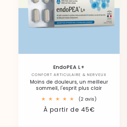
EndoPEA L+
CONFORT ARTICULAIRE & NERVEUX
Moins de douleurs, un meilleur
sommeil, l'esprit plus clair
2
(2 avis)
total
Prix
Prix
À partir de 45€
des
critiques
habituel
soldé