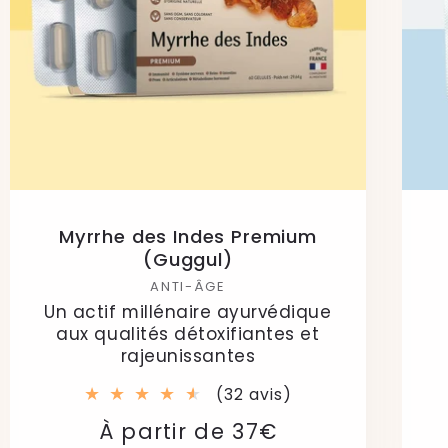
Myrrhe des Indes Premium
(Guggul)
ANTI-ÂGE
Un actif millénaire ayurvédique
aux qualités détoxifiantes et
rajeunissantes
32
(32 avis)
total
Prix
Prix
À partir de 37€
des