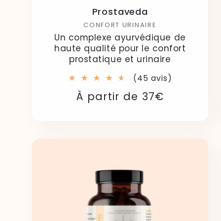
Prostaveda
CONFORT URINAIRE
Un complexe ayurvédique de
haute qualité pour le confort
prostatique et urinaire
45
(45 avis)
total
Prix
Prix
À partir de 37€
des
critiques
habituel
soldé