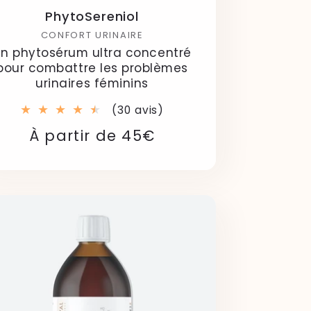
PhytoSereniol
CONFORT URINAIRE
n phytosérum ultra concentré
pour combattre les problèmes
urinaires féminins
30
(30 avis)
total
Prix
Prix
À partir de 45€
des
critiques
habituel
soldé