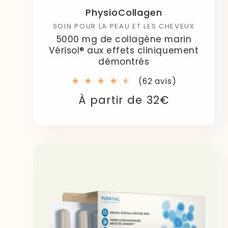
PhysioCollagen
SOIN POUR LA PEAU ET LES CHEVEUX
5000 mg de collagène marin
Vérisol® aux effets cliniquement
démontrés
62
(62 avis)
total
Prix
Prix
À partir de 32€
des
critiques
habituel
soldé