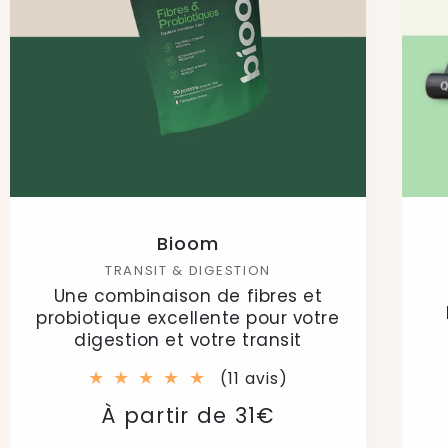
Bioom
TRANSIT & DIGESTION
Une combinaison de fibres et
probiotique excellente pour votre
digestion et votre transit
11
(11 avis)
total
Prix
Prix
À partir de 31€
des
critiques
habituel
soldé