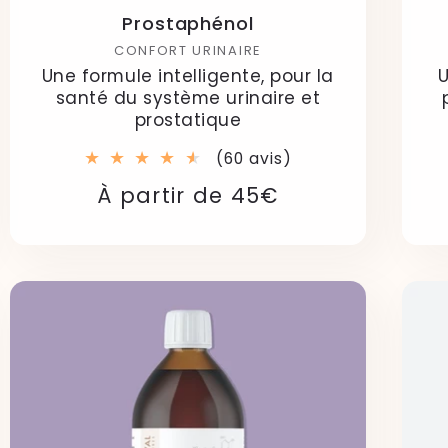
Prostaphénol
CONFORT URINAIRE
Une formule intelligente, pour la
U
santé du système urinaire et
prostatique
60
(60 avis)
total
Prix
Prix
À partir de 45€
des
critiques
habituel
soldé