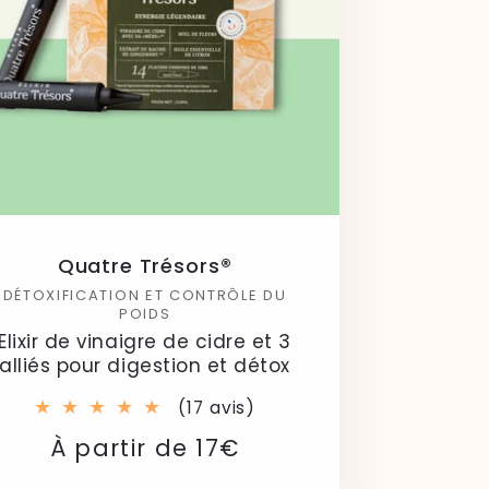
Quatre Trésors®
DÉTOXIFICATION ET CONTRÔLE DU
POIDS
Elixir de vinaigre de cidre et 3
alliés pour digestion et détox
17
(17 avis)
total
Prix
Prix
À partir de 17€
des
critiques
habituel
soldé