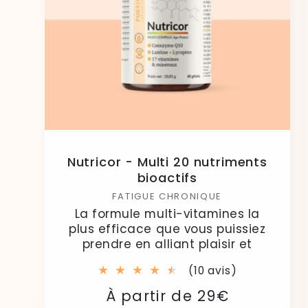
Nutricor - Multi 20 nutriments
bioactifs
FATIGUE CHRONIQUE
La formule multi-vitamines la
plus efficace que vous puissiez
prendre en alliant plaisir et
10
(10 avis)
total
Prix
Prix
À partir de 29€
des