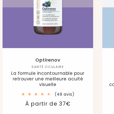
Optirenov
SANTÉ OCULAIRE
La formule incontournable pour
retrouver une meilleure acuité
visuelle
co
49
(49 avis)
total
Prix
Prix
À partir de 37€
des
critiques
habituel
soldé