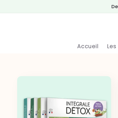
et
De
passer
au
contenu
Accueil
Les