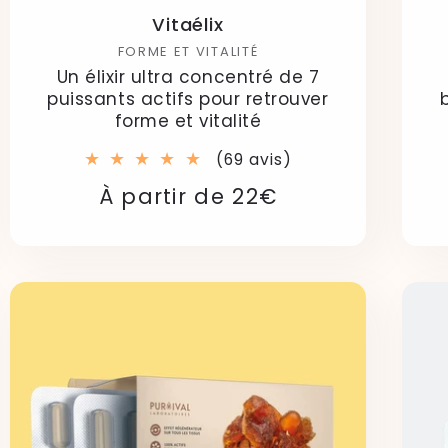
Vitaélix
FORME ET VITALITÉ
Un élixir ultra concentré de 7
puissants actifs pour retrouver
forme et vitalité
69
(69 avis)
total
Prix
Prix
À partir de 22€
des
critiques
habituel
soldé