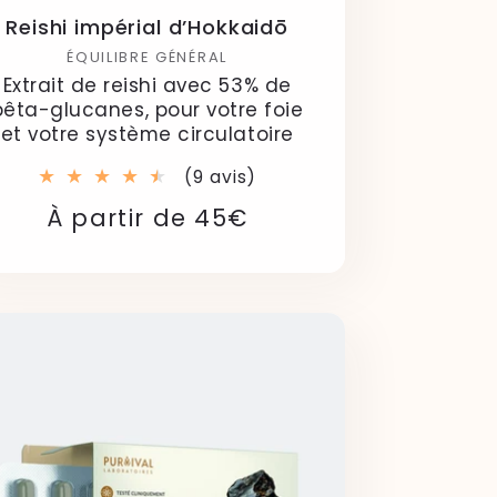
Reishi impérial d’Hokkaidō
ÉQUILIBRE GÉNÉRAL
Extrait de reishi avec 53% de
bêta-glucanes, pour votre foie
et votre système circulatoire
9
(9 avis)
total
Prix
Prix
À partir de 45€
des
critiques
habituel
soldé