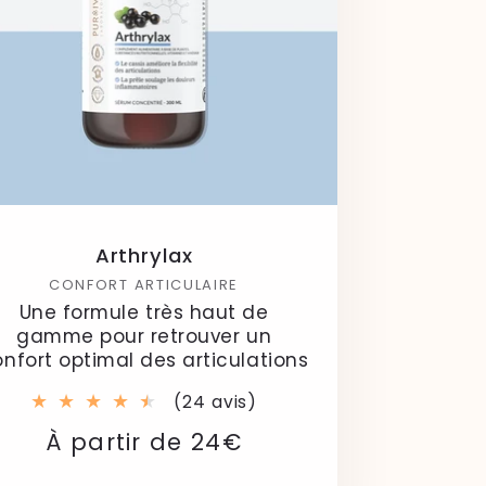
Arthrylax
CONFORT ARTICULAIRE
Une formule très haut de
gamme pour retrouver un
nfort optimal des articulations
24
(24 avis)
total
Prix
Prix
À partir de 24€
des
critiques
habituel
soldé