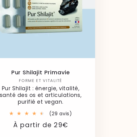
Pur Shilajit Primavie
FORME ET VITALITÉ
Pur Shilajit : énergie, vitalité,
santé des os et articulations,
purifié et vegan.
29
(29 avis)
total
Prix
Prix
À partir de 29€
des
critiques
habituel
soldé