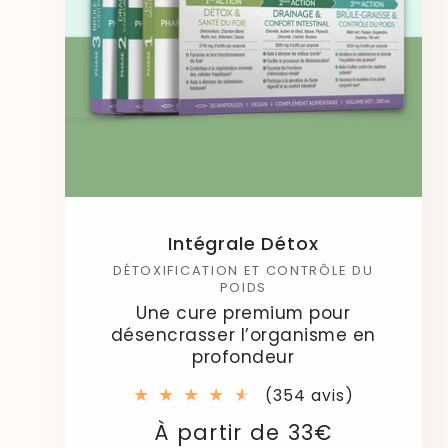
Intégrale Détox
DÉTOXIFICATION ET CONTRÔLE DU
POIDS
Une cure premium pour
désencrasser l’organisme en
profondeur
354
(354 avis)
total
Prix
Prix
À partir de 33€
des